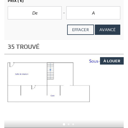
PRIX
( €)
EFFACER
AVANCÉ
35 TROUVÉ
À LOUER