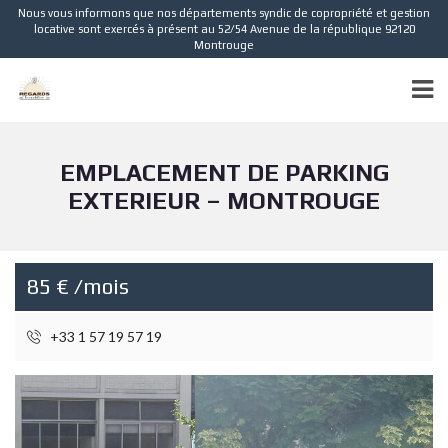
Nous vous informons que nos départements syndic de copropriété et gestion
locative sont exercés à présent au 52/54 Avenue de la république 92120
Montrouge
EMPLACEMENT DE PARKING
EXTERIEUR – MONTROUGE
85 € /mois
+33 1 57 19 57 19