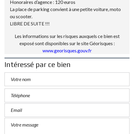
Honoraires d’agence : 120 euros
La place de parking convient à une petite voiture, moto
ou scooter.
LIBRE DE SUITE !!!
Les informations sur les risques auxquels ce bien est
exposé sont disponibles sur le site Géorisques :
www.georisques.gouv.fr
Intéressé par ce bien
P
l
e
a
s
e
l