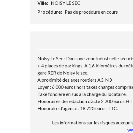
T
Ville:
NOISY LE SEC
E
S
Procédure:
Pas de procédure en cours
Noisy Le Sec : Dans une zone industrielle sécu
+ 4 places de parkings. A 1,6 kilomètres du mé
gare RER de Noisy le sec.
A proximité des axes routiers A3, N3
Loyer : 6 000 euros hors taxes charges compris
Taxe foncière en sus à la charge du locataire.
Honoraires de rédaction d’acte 2 200 euros HT à 
Honoraire d’agence : 18 720 euros TTC.
Les informations sur les risques auxquels
ww