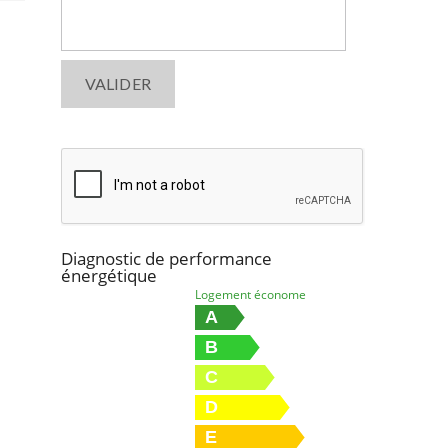
i
s
f
i
e
l
d
e
m
p
t
Diagnostic de performance
énergétique
y
Logement économe
.
A
B
C
D
E