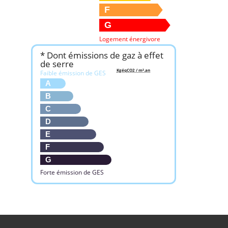
F
G
Logement énergivore
* Dont émissions de gaz à effet
de serre
KgéqCO2 / m².an
Faible émission de GES
A
B
C
D
E
F
G
Forte émission de GES