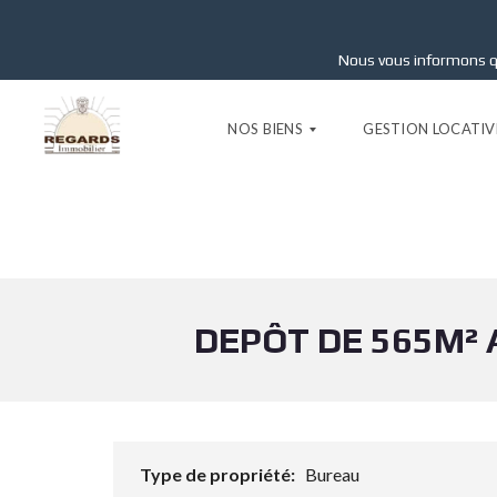
Nous vous informons q
NOS BIENS
GESTION LOCATIV
L
O
C
A
T
DEPÔT DE 565M² 
I
O
N
S
V
E
Type de propriété:
Bureau
N