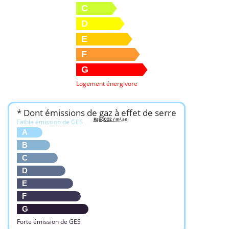
C
D
E
F
G
Logement énergivore
* Dont émissions de gaz à effet de serre
KgéqCO2 / m².an
Faible émission de GES
A
B
C
D
E
F
G
Forte émission de GES