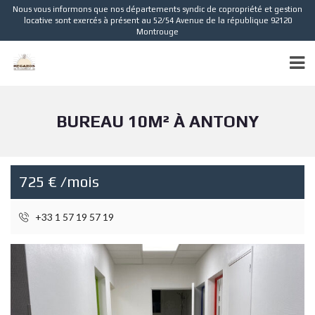
Nous vous informons que nos départements syndic de copropriété et gestion
locative sont exercés à présent au 52/54 Avenue de la république 92120
Montrouge
BUREAU 10M² À ANTONY
725 € /mois
+33 1 57 19 57 19