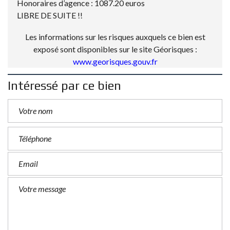
Honoraires d’agence : 1087.20 euros
LIBRE DE SUITE !!
Les informations sur les risques auxquels ce bien est
exposé sont disponibles sur le site Géorisques :
www.georisques.gouv.fr
Intéressé par ce bien
P
l
e
a
s
e
l
e
a