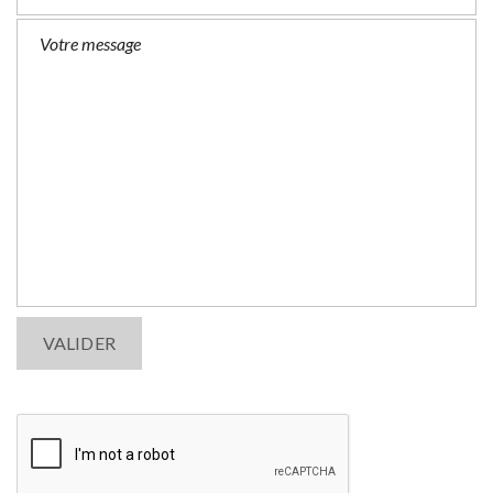
s
e
l
e
a
v
e
t
h
i
s
f
i
e
l
d
e
m