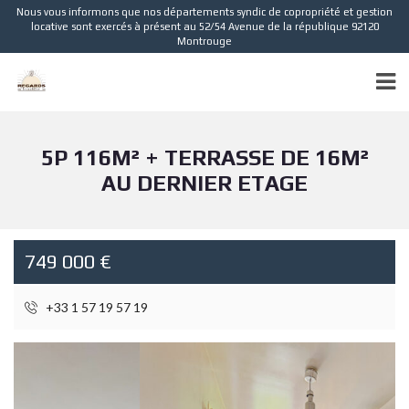
Nous vous informons que nos départements syndic de copropriété et gestion
locative sont exercés à présent au 52/54 Avenue de la république 92120
Montrouge
5P 116M² + TERRASSE DE 16M²
AU DERNIER ETAGE
749 000 €
+33 1 57 19 57 19