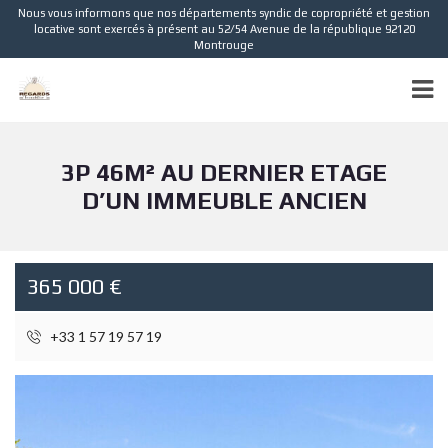
Nous vous informons que nos départements syndic de copropriété et gestion
locative sont exercés à présent au 52/54 Avenue de la république 92120
Montrouge
3P 46M² AU DERNIER ETAGE
D’UN IMMEUBLE ANCIEN
365 000 €
+33 1 57 19 57 19