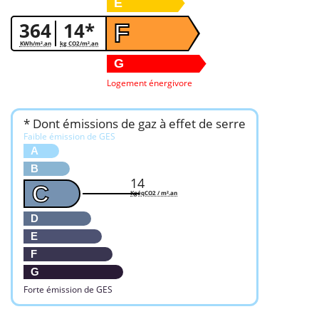
E
364
14*
F
KWh/m².an
kg CO2/m².an
G
Logement énergivore
* Dont émissions de gaz à effet de serre
Faible émission de GES
A
B
14
C
KgéqCO2 / m².an
D
E
F
G
Forte émission de GES