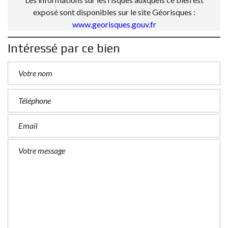
exposé sont disponibles sur le site Géorisques :
www.georisques.gouv.fr
Intéressé par ce bien
P
l
e
a
s
e
l
e
a
v
e
t