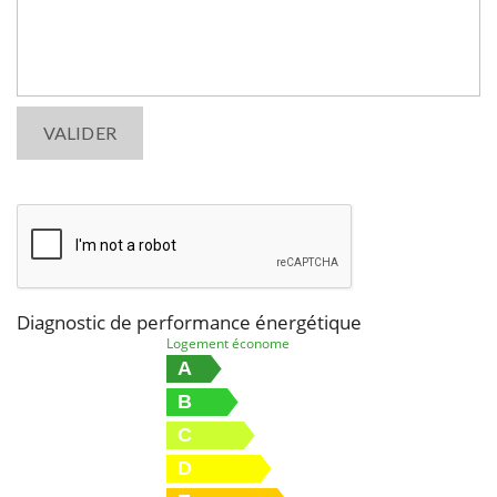
h
i
s
f
i
e
l
d
e
m
p
t
Diagnostic de performance énergétique
y
Logement économe
A
.
B
C
D