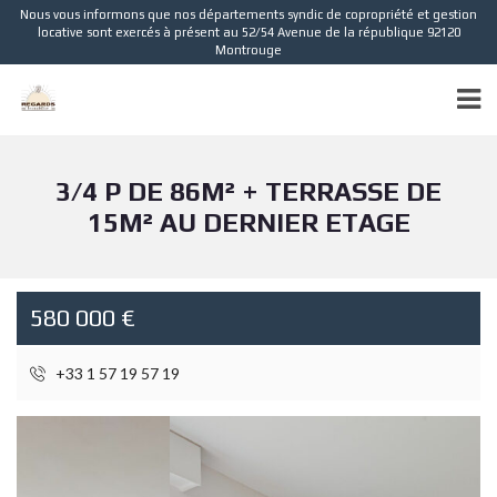
Nous vous informons que nos départements syndic de copropriété et gestion
locative sont exercés à présent au 52/54 Avenue de la république 92120
Montrouge
3/4 P DE 86M² + TERRASSE DE
15M² AU DERNIER ETAGE
580 000 €
+33 1 57 19 57 19