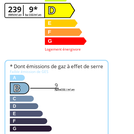
239
9*
D
KWh/m².an
kg CO2/m².an
E
F
G
Logement énergivore
* Dont émissions de gaz à effet de serre
Faible émission de GES
A
9
B
KgéqCO2 / m².an
C
D
E
F
G