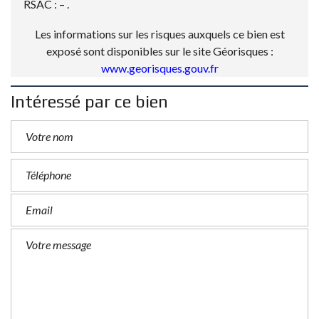
RSAC : – .
Les informations sur les risques auxquels ce bien est
exposé sont disponibles sur le site Géorisques :
www.georisques.gouv.fr
Intéressé par ce bien
P
l
e
a
s
e
l
e
a
v