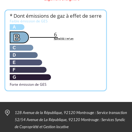
* Dont émissions de gaz à effet de serre
Faible émission de GES
A
6
B
KgéqCO2 / m².an
C
D
E
F
G
Forte émission de GES
128 Avenue de la République, 92120 Montrouge : Service transaction
52/54 Avenue de La République, 92120 Montrouge : Services Syndic
de Copropriété et Gestion locative